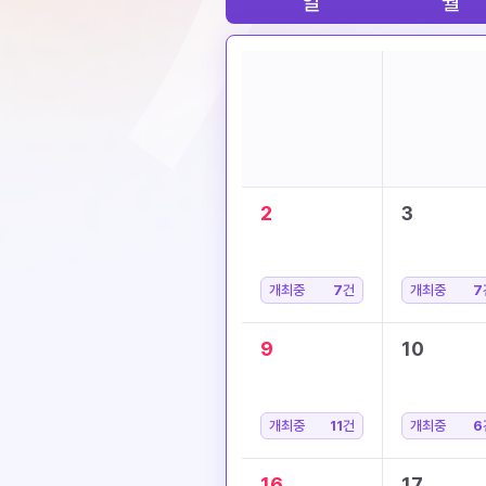
일
월
2
3
개최중
7
건
개최중
7
9
10
개최중
11
건
개최중
6
16
17