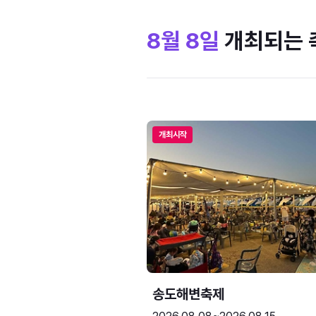
8월 8일
개최되는 
개최시작
송도해변축제