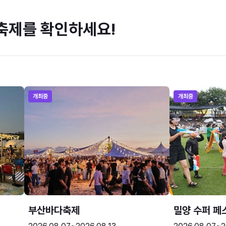
축제를 확인하세요!
개최중
개최중
부산바다축제
밀양 수퍼 페