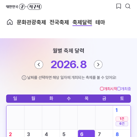
문화관광축제
전국축제
축제달력
테마
월별 축제 달력
2026. 8
날짜를 선택하면 해당 일자에 개최되는 축제를 볼 수 있어요!
개최시작
개최중
일
월
화
수
목
금
토
1
1
건
6
건
2
3
4
5
6
7
8