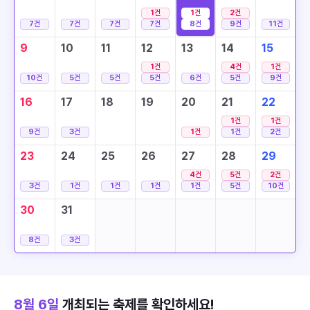
1
건
1
건
2
건
7
건
7
건
7
건
7
건
8
건
9
건
11
건
9
10
11
12
13
14
15
1
건
4
건
1
건
10
건
5
건
5
건
5
건
6
건
5
건
9
건
16
17
18
19
20
21
22
1
건
1
건
9
건
3
건
1
건
1
건
2
건
23
24
25
26
27
28
29
4
건
5
건
2
건
3
건
1
건
1
건
1
건
1
건
5
건
10
건
30
31
8
건
3
건
8월 6일
개최되는 축제를 확인하세요!