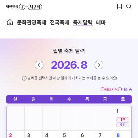
문화관광축제
전국축제
축제달력
테마
월별 축제 달력
2026. 8
날짜를 선택하면 해당 일자에 개최되는 축제를 볼 수 있어요!
개최시작
개최중
일
월
화
수
목
금
토
1
1
건
6
건
2
3
4
5
6
7
8