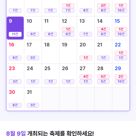
1
건
2
건
1
건
7
건
7
건
7
건
7
건
8
건
8
건
10
건
9
10
11
12
13
14
15
1
건
4
건
1
건
11
건
6
건
6
건
6
건
7
건
6
건
10
건
16
17
18
19
20
21
22
1
건
9
건
3
건
1
건
1
건
1
건
23
24
25
26
27
28
29
4
건
5
건
2
건
2
건
1
건
1
건
1
건
1
건
5
건
10
건
30
31
8
건
3
건
8월 9일
개최되는 축제를 확인하세요!