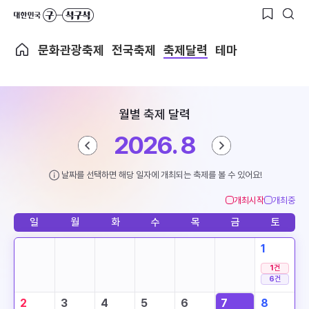
문화관광축제
전국축제
축제달력
테마
월별 축제 달력
2026. 8
날짜를 선택하면 해당 일자에 개최되는 축제를 볼 수 있어요!
개최시작
개최중
일
월
화
수
목
금
토
1
1
건
6
건
2
3
4
5
6
7
8