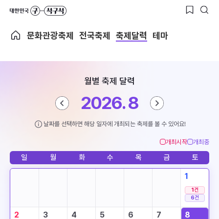
문화관광축제
전국축제
축제달력
테마
월별 축제 달력
2026. 8
날짜를 선택하면 해당 일자에 개최되는 축제를 볼 수 있어요!
개최시작
개최중
일
월
화
수
목
금
토
1
1
건
6
건
2
3
4
5
6
7
8