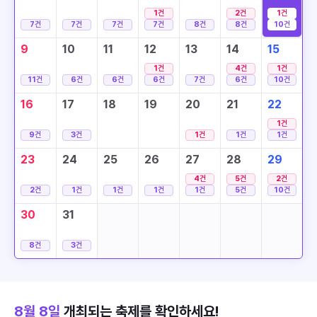
1
건
2
건
1
건
7
건
7
건
7
건
7
건
8
건
8
건
10
건
9
10
11
12
13
14
15
1
건
4
건
1
건
11
건
6
건
6
건
6
건
7
건
6
건
10
건
16
17
18
19
20
21
22
1
건
9
건
3
건
1
건
1
건
1
건
23
24
25
26
27
28
29
4
건
5
건
2
건
2
건
1
건
1
건
1
건
1
건
5
건
10
건
30
31
8
건
3
건
8월 8일
개최되는 축제를 확인하세요!