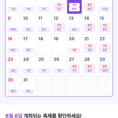
1
건
1
건
2
건
7
건
7
건
7
건
7
건
8
건
9
건
11
건
9
10
11
12
13
14
15
1
건
4
건
1
건
10
건
5
건
5
건
5
건
6
건
5
건
9
건
16
17
18
19
20
21
22
1
건
1
건
9
건
3
건
1
건
1
건
2
건
23
24
25
26
27
28
29
4
건
5
건
2
건
3
건
1
건
1
건
1
건
1
건
5
건
10
건
30
31
8
건
3
건
8월 6일
개최되는 축제를 확인하세요!