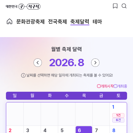
문화관광축제
전국축제
축제달력
테마
월별 축제 달력
2026. 8
날짜를 선택하면 해당 일자에 개최되는 축제를 볼 수 있어요!
개최시작
개최중
일
월
화
수
목
금
토
1
1
건
6
건
2
3
4
5
6
7
8