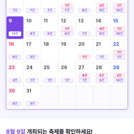
1
건
2
건
1
건
7
건
7
건
7
건
7
건
8
건
8
건
10
건
9
10
11
12
13
14
15
1
건
4
건
1
건
11
건
6
건
6
건
6
건
7
건
6
건
10
건
16
17
18
19
20
21
22
1
건
9
건
3
건
1
건
1
건
1
건
23
24
25
26
27
28
29
4
건
5
건
2
건
2
건
1
건
1
건
1
건
1
건
5
건
10
건
30
31
8
건
3
건
8월 9일
개최되는 축제를 확인하세요!