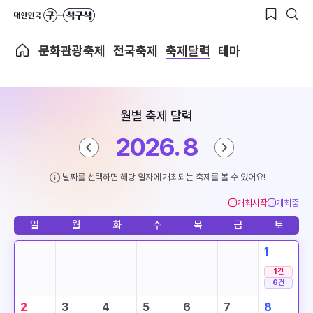
문화관광축제
전국축제
축제달력
테마
월별 축제 달력
2026. 8
날짜를 선택하면 해당 일자에 개최되는 축제를 볼 수 있어요!
개최시작
개최중
일
월
화
수
목
금
토
1
1
건
6
건
2
3
4
5
6
7
8