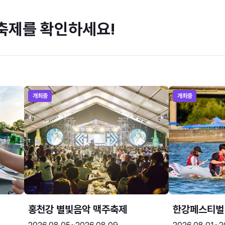
축제를 확인하세요!
개최중
개최중
홍천강 별빛음악 맥주축제
한강페스티벌