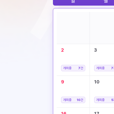
일
월
2
3
개최중
7
건
개최중
7
9
10
개최중
10
건
개최중
5
16
17