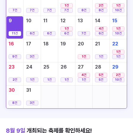
1
건
2
건
1
건
7
건
7
건
7
건
7
건
8
건
8
건
10
건
9
10
11
12
13
14
15
1
건
4
건
1
건
11
건
6
건
6
건
6
건
7
건
6
건
10
건
16
17
18
19
20
21
22
1
건
9
건
3
건
1
건
1
건
1
건
23
24
25
26
27
28
29
4
건
5
건
2
건
2
건
1
건
1
건
1
건
1
건
5
건
10
건
30
31
8
건
3
건
8월 9일
개최되는 축제를 확인하세요!