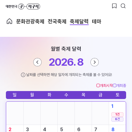
문화관광축제
전국축제
축제달력
테마
월별 축제 달력
2026. 8
날짜를 선택하면 해당 일자에 개최되는 축제를 볼 수 있어요!
개최시작
개최중
일
월
화
수
목
금
토
1
1
건
6
건
2
3
4
5
6
7
8