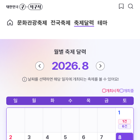
문화관광축제
전국축제
축제달력
테마
월별 축제 달력
2026. 8
날짜를 선택하면 해당 일자에 개최되는 축제를 볼 수 있어요!
개최시작
개최중
일
월
화
수
목
금
토
1
1
건
6
건
2
3
4
5
6
7
8