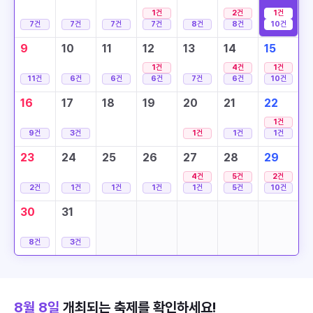
1
건
2
건
1
건
7
건
7
건
7
건
7
건
8
건
8
건
10
건
9
10
11
12
13
14
15
1
건
4
건
1
건
11
건
6
건
6
건
6
건
7
건
6
건
10
건
16
17
18
19
20
21
22
1
건
9
건
3
건
1
건
1
건
1
건
23
24
25
26
27
28
29
4
건
5
건
2
건
2
건
1
건
1
건
1
건
1
건
5
건
10
건
30
31
8
건
3
건
8월 8일
개최되는 축제를 확인하세요!