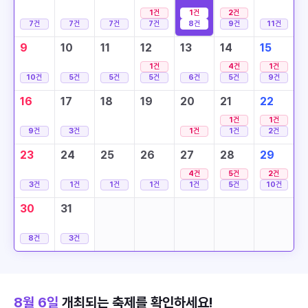
1
건
1
건
2
건
7
건
7
건
7
건
7
건
8
건
9
건
11
건
9
10
11
12
13
14
15
1
건
4
건
1
건
10
건
5
건
5
건
5
건
6
건
5
건
9
건
16
17
18
19
20
21
22
1
건
1
건
9
건
3
건
1
건
1
건
2
건
23
24
25
26
27
28
29
4
건
5
건
2
건
3
건
1
건
1
건
1
건
1
건
5
건
10
건
30
31
8
건
3
건
8월 6일
개최되는 축제를 확인하세요!