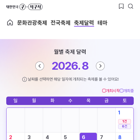
문화관광축제
전국축제
축제달력
테마
월별 축제 달력
2026. 8
날짜를 선택하면 해당 일자에 개최되는 축제를 볼 수 있어요!
개최시작
개최중
일
월
화
수
목
금
토
1
1
건
6
건
2
3
4
5
6
7
8