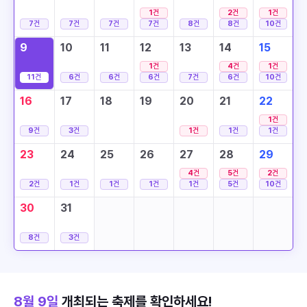
1
건
2
건
1
건
7
건
7
건
7
건
7
건
8
건
8
건
10
건
9
10
11
12
13
14
15
1
건
4
건
1
건
11
건
6
건
6
건
6
건
7
건
6
건
10
건
16
17
18
19
20
21
22
1
건
9
건
3
건
1
건
1
건
1
건
23
24
25
26
27
28
29
4
건
5
건
2
건
2
건
1
건
1
건
1
건
1
건
5
건
10
건
30
31
8
건
3
건
8월 9일
개최되는 축제를 확인하세요!