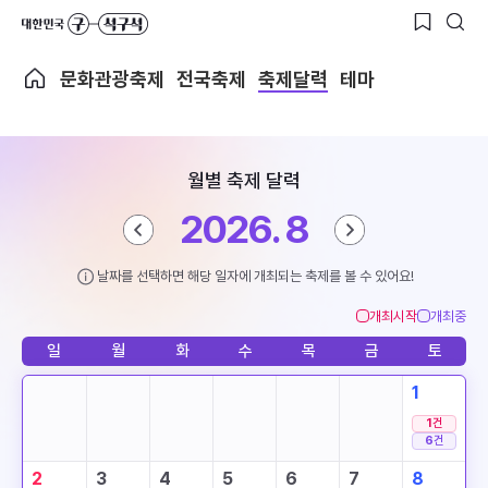
문화관광축제
전국축제
축제달력
테마
월별 축제 달력
2026. 8
날짜를 선택하면 해당 일자에 개최되는 축제를 볼 수 있어요!
개최시작
개최중
일
월
화
수
목
금
토
1
1
건
6
건
2
3
4
5
6
7
8