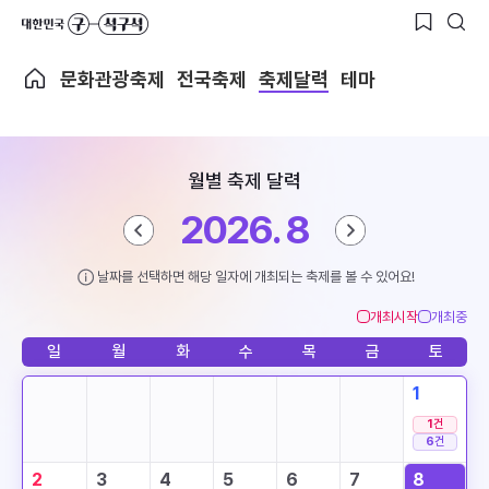
문화관광축제
전국축제
축제달력
테마
월별 축제 달력
2026. 8
날짜를 선택하면 해당 일자에 개최되는 축제를 볼 수 있어요!
개최시작
개최중
일
월
화
수
목
금
토
1
1
건
6
건
2
3
4
5
6
7
8