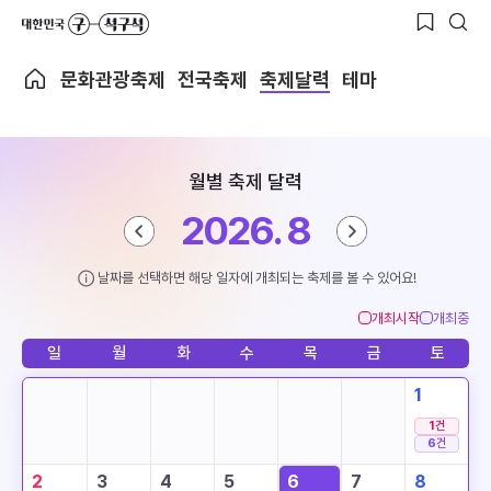
문화관광축제
전국축제
축제달력
테마
월별 축제 달력
2026. 8
날짜를 선택하면 해당 일자에 개최되는 축제를 볼 수 있어요!
개최시작
개최중
일
월
화
수
목
금
토
1
1
건
6
건
2
3
4
5
6
7
8