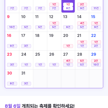
1
건
1
건
2
건
7
건
7
건
7
건
7
건
8
건
9
건
11
건
9
10
11
12
13
14
15
1
건
4
건
1
건
10
건
5
건
5
건
5
건
6
건
5
건
9
건
16
17
18
19
20
21
22
1
건
1
건
9
건
3
건
1
건
1
건
2
건
23
24
25
26
27
28
29
4
건
5
건
2
건
3
건
1
건
1
건
1
건
1
건
5
건
10
건
30
31
8
건
3
건
8월 6일
개최되는 축제를 확인하세요!