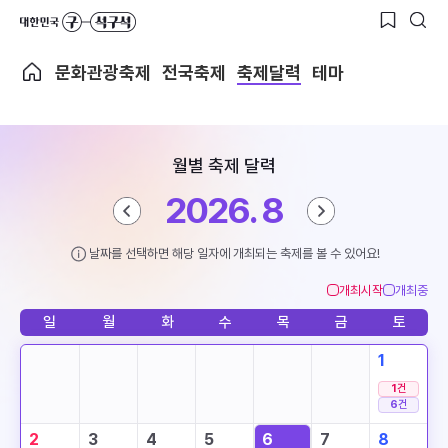
문화관광축제
전국축제
축제달력
테마
월별 축제 달력
2026. 8
날짜를 선택하면 해당 일자에 개최되는 축제를 볼 수 있어요!
개최시작
개최중
일
월
화
수
목
금
토
1
1
건
6
건
2
3
4
5
6
7
8