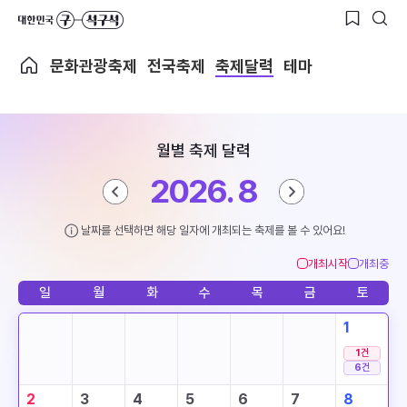
문화관광축제
전국축제
축제달력
테마
월별 축제 달력
2026. 8
날짜를 선택하면 해당 일자에 개최되는 축제를 볼 수 있어요!
개최시작
개최중
일
월
화
수
목
금
토
1
1
건
6
건
2
3
4
5
6
7
8