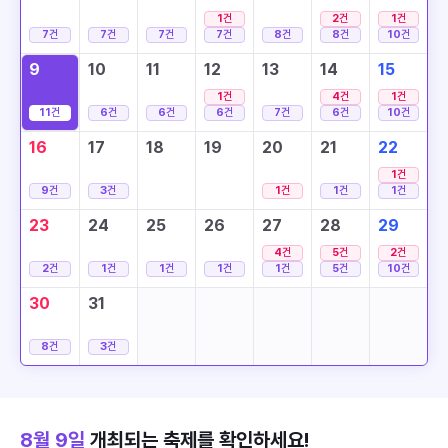
1
건
2
건
1
건
7
건
7
건
7
건
7
건
8
건
8
건
10
건
9
10
11
12
13
14
15
1
건
4
건
1
건
11
건
6
건
6
건
6
건
7
건
6
건
10
건
16
17
18
19
20
21
22
1
건
9
건
3
건
1
건
1
건
1
건
23
24
25
26
27
28
29
4
건
5
건
2
건
2
건
1
건
1
건
1
건
1
건
5
건
10
건
30
31
8
건
3
건
8월 9일
개최되는 축제를 확인하세요!