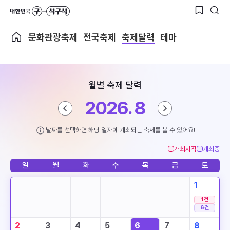
문화관광축제
전국축제
축제달력
테마
월별 축제 달력
2026. 8
날짜를 선택하면 해당 일자에 개최되는 축제를 볼 수 있어요!
개최시작
개최중
일
월
화
수
목
금
토
1
1
건
6
건
2
3
4
5
6
7
8