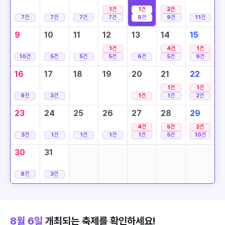
1
건
1
건
2
건
7
건
7
건
7
건
7
건
8
건
9
건
11
건
9
10
11
12
13
14
15
1
건
4
건
1
건
10
건
5
건
5
건
5
건
6
건
5
건
9
건
16
17
18
19
20
21
22
1
건
1
건
9
건
3
건
1
건
1
건
2
건
23
24
25
26
27
28
29
4
건
5
건
2
건
3
건
1
건
1
건
1
건
1
건
5
건
10
건
30
31
8
건
3
건
8월 6일
개최되는 축제를 확인하세요!