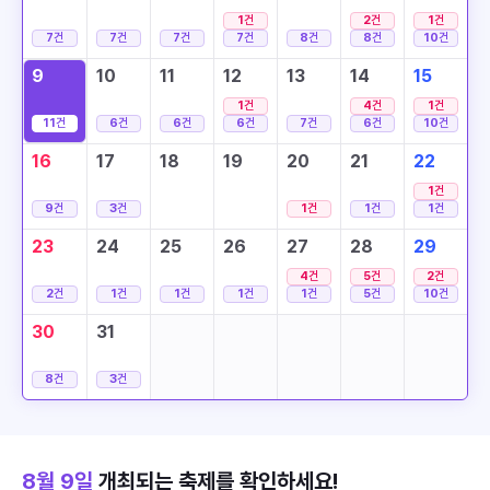
1
건
2
건
1
건
7
건
7
건
7
건
7
건
8
건
8
건
10
건
9
10
11
12
13
14
15
1
건
4
건
1
건
11
건
6
건
6
건
6
건
7
건
6
건
10
건
16
17
18
19
20
21
22
1
건
9
건
3
건
1
건
1
건
1
건
23
24
25
26
27
28
29
4
건
5
건
2
건
2
건
1
건
1
건
1
건
1
건
5
건
10
건
30
31
8
건
3
건
8월 9일
개최되는 축제를 확인하세요!