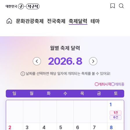
문화관광축제
전국축제
축제달력
테마
월별 축제 달력
2026. 8
날짜를 선택하면 해당 일자에 개최되는 축제를 볼 수 있어요!
개최시작
개최중
일
월
화
수
목
금
토
1
1
건
6
건
2
3
4
5
6
7
8