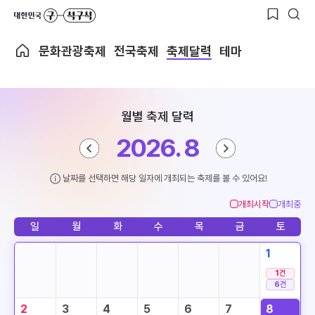
문화관광축제
전국축제
축제달력
테마
월별 축제 달력
2026. 8
날짜를 선택하면 해당 일자에 개최되는 축제를 볼 수 있어요!
개최시작
개최중
일
월
화
수
목
금
토
1
1
건
6
건
2
3
4
5
6
7
8