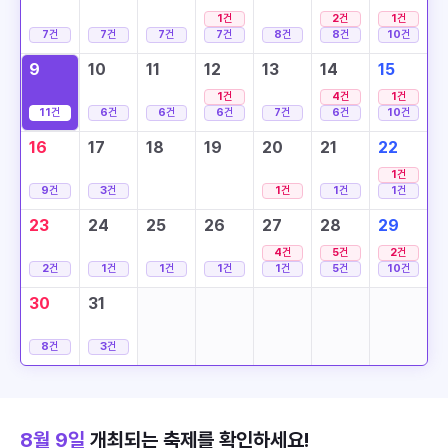
1
건
2
건
1
건
7
건
7
건
7
건
7
건
8
건
8
건
10
건
9
10
11
12
13
14
15
1
건
4
건
1
건
11
건
6
건
6
건
6
건
7
건
6
건
10
건
16
17
18
19
20
21
22
1
건
9
건
3
건
1
건
1
건
1
건
23
24
25
26
27
28
29
4
건
5
건
2
건
2
건
1
건
1
건
1
건
1
건
5
건
10
건
30
31
8
건
3
건
8월 9일
개최되는 축제를 확인하세요!