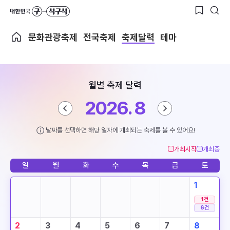
문화관광축제
전국축제
축제달력
테마
월별 축제 달력
2026. 8
날짜를 선택하면 해당 일자에 개최되는 축제를 볼 수 있어요!
개최시작
개최중
일
월
화
수
목
금
토
1
1
건
6
건
2
3
4
5
6
7
8