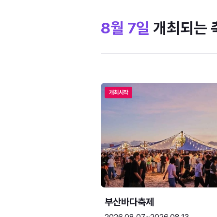
8월 7일
개최되는 
개최시작
부산바다축제