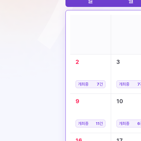
일
월
2
3
개최중
7
건
개최중
7
9
10
개최중
11
건
개최중
6
16
17