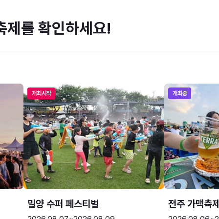
축제를 확인하세요!
개최시작
개최중
밀양 수퍼 페스티벌
전주 가맥축