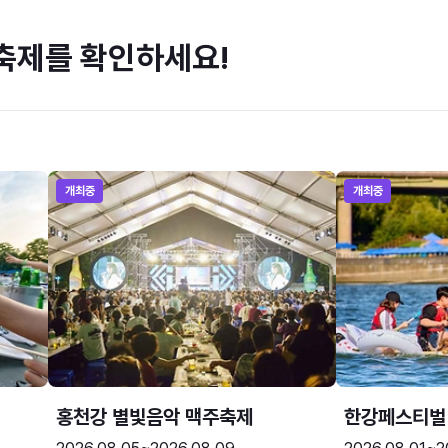
축제를 확인하세요!
개최중
개최중
홍천강 별빛음악 맥주축제
한강페스티벌