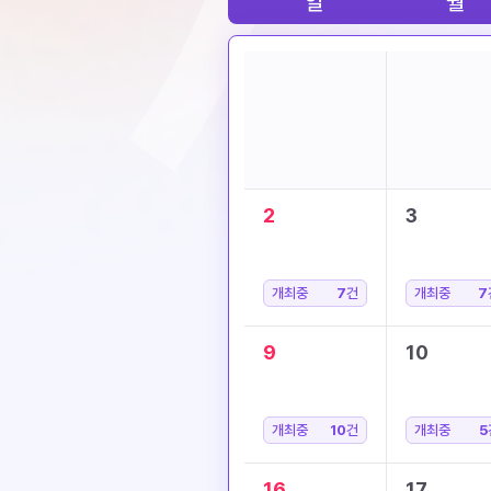
일
월
2
3
개최중
7
건
개최중
7
9
10
개최중
10
건
개최중
5
16
17