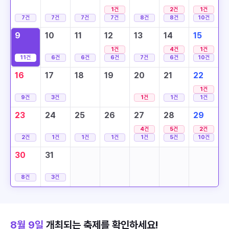
1
건
2
건
1
건
7
건
7
건
7
건
7
건
8
건
8
건
10
건
9
10
11
12
13
14
15
1
건
4
건
1
건
11
건
6
건
6
건
6
건
7
건
6
건
10
건
16
17
18
19
20
21
22
1
건
9
건
3
건
1
건
1
건
1
건
23
24
25
26
27
28
29
4
건
5
건
2
건
2
건
1
건
1
건
1
건
1
건
5
건
10
건
30
31
8
건
3
건
8월 9일
개최되는 축제를 확인하세요!