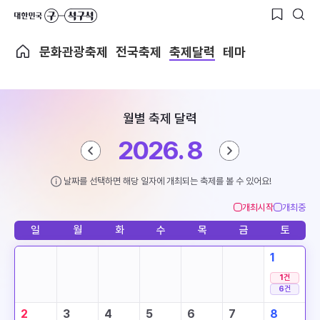
문화관광축제
전국축제
축제달력
테마
월별 축제 달력
2026. 8
날짜를 선택하면 해당 일자에 개최되는 축제를 볼 수 있어요!
개최시작
개최중
일
월
화
수
목
금
토
1
1
건
6
건
2
3
4
5
6
7
8