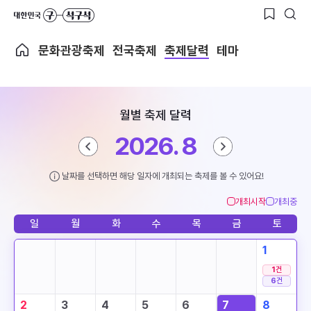
문화관광축제
전국축제
축제달력
테마
월별 축제 달력
2026. 8
날짜를 선택하면 해당 일자에 개최되는 축제를 볼 수 있어요!
개최시작
개최중
일
월
화
수
목
금
토
1
1
건
6
건
2
3
4
5
6
7
8