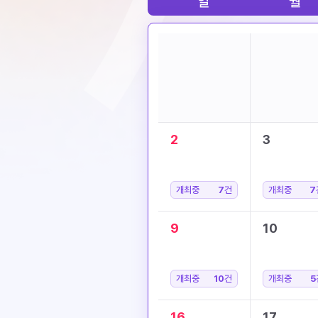
일
월
2
3
개최중
7
건
개최중
7
9
10
개최중
10
건
개최중
5
16
17