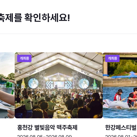
축제를 확인하세요!
개최중
개최중
홍천강 별빛음악 맥주축제
한강페스티벌