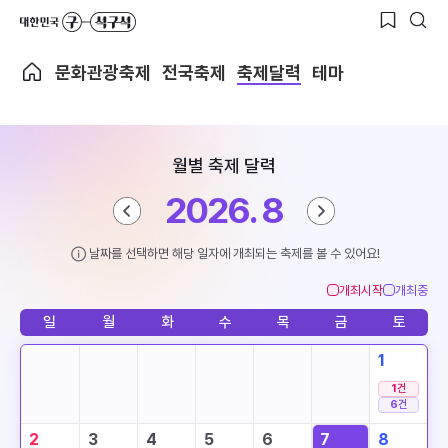
문화관광축제
전국축제
축제달력
테마
월별 축제 달력
2026. 8
날짜를 선택하면 해당 일자에 개최되는 축제를 볼 수 있어요!
개최시작
개최중
일
월
화
수
목
금
토
1
1
건
6
건
2
3
4
5
6
7
8