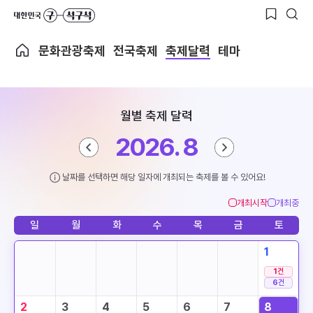
문화관광축제
전국축제
축제달력
테마
월별 축제 달력
2026. 8
날짜를 선택하면 해당 일자에 개최되는 축제를 볼 수 있어요!
개최시작
개최중
일
월
화
수
목
금
토
1
1
건
6
건
2
3
4
5
6
7
8