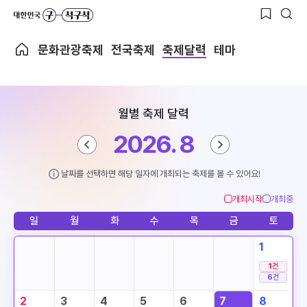
문화관광축제
전국축제
축제달력
테마
월별 축제 달력
2026. 8
날짜를 선택하면 해당 일자에 개최되는 축제를 볼 수 있어요!
개최시작
개최중
일
월
화
수
목
금
토
1
1
건
6
건
2
3
4
5
6
7
8