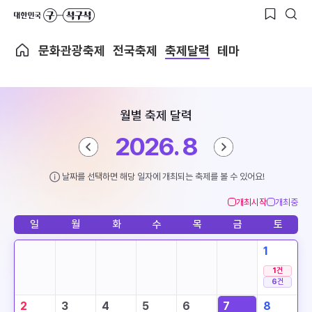
문화관광축제
전국축제
축제달력
테마
월별 축제 달력
2026. 8
날짜를 선택하면 해당 일자에 개최되는 축제를 볼 수 있어요!
개최시작
개최중
일
월
화
수
목
금
토
1
1
건
6
건
2
3
4
5
6
7
8