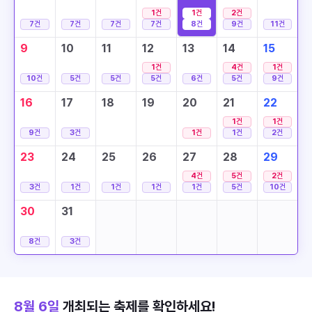
1
건
1
건
2
건
7
건
7
건
7
건
7
건
8
건
9
건
11
건
9
10
11
12
13
14
15
1
건
4
건
1
건
10
건
5
건
5
건
5
건
6
건
5
건
9
건
16
17
18
19
20
21
22
1
건
1
건
9
건
3
건
1
건
1
건
2
건
23
24
25
26
27
28
29
4
건
5
건
2
건
3
건
1
건
1
건
1
건
1
건
5
건
10
건
30
31
8
건
3
건
8월 6일
개최되는 축제를 확인하세요!