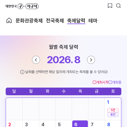
문화관광축제
전국축제
축제달력
테마
월별 축제 달력
2026. 8
날짜를 선택하면 해당 일자에 개최되는 축제를 볼 수 있어요!
개최시작
개최중
일
월
화
수
목
금
토
1
1
건
6
건
2
3
4
5
6
7
8