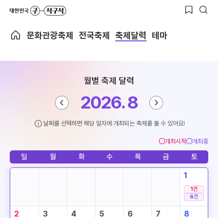
문화관광축제
전국축제
축제달력
테마
월별 축제 달력
2026. 8
날짜를 선택하면 해당 일자에 개최되는 축제를 볼 수 있어요!
개최시작
개최중
일
월
화
수
목
금
토
1
1
건
6
건
2
3
4
5
6
7
8