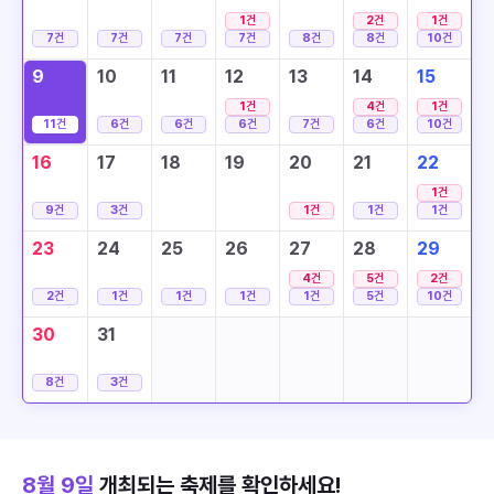
1
건
2
건
1
건
7
건
7
건
7
건
7
건
8
건
8
건
10
건
9
10
11
12
13
14
15
1
건
4
건
1
건
11
건
6
건
6
건
6
건
7
건
6
건
10
건
16
17
18
19
20
21
22
1
건
9
건
3
건
1
건
1
건
1
건
23
24
25
26
27
28
29
4
건
5
건
2
건
2
건
1
건
1
건
1
건
1
건
5
건
10
건
30
31
8
건
3
건
8월 9일
개최되는 축제를 확인하세요!