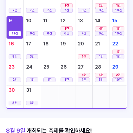
1
건
2
건
1
건
7
건
7
건
7
건
7
건
8
건
8
건
10
건
9
10
11
12
13
14
15
1
건
4
건
1
건
11
건
6
건
6
건
6
건
7
건
6
건
10
건
16
17
18
19
20
21
22
1
건
9
건
3
건
1
건
1
건
1
건
23
24
25
26
27
28
29
4
건
5
건
2
건
2
건
1
건
1
건
1
건
1
건
5
건
10
건
30
31
8
건
3
건
8월 9일
개최되는 축제를 확인하세요!