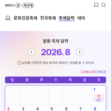
문화관광축제
전국축제
축제달력
테마
월별 축제 달력
2026. 8
날짜를 선택하면 해당 일자에 개최되는 축제를 볼 수 있어요!
개최시작
개최중
일
월
화
수
목
금
토
1
1
건
6
건
2
3
4
5
6
7
8