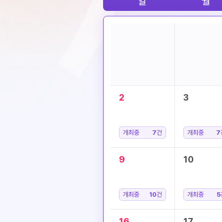
일
월
2
3
개최중
7
건
개최중
7
9
10
개최중
10
건
개최중
5
16
17