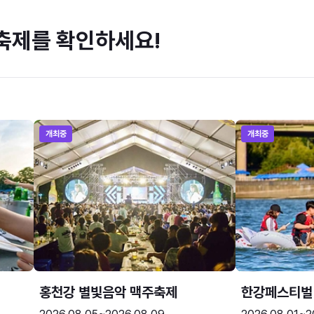
축제를 확인하세요!
개최중
개최중
홍천강 별빛음악 맥주축제
한강페스티벌