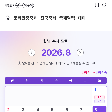
문화관광축제
전국축제
축제달력
테마
월별 축제 달력
2026. 8
날짜를 선택하면 해당 일자에 개최되는 축제를 볼 수 있어요!
개최시작
개최중
일
월
화
수
목
금
토
1
1
건
6
건
2
3
4
5
6
7
8