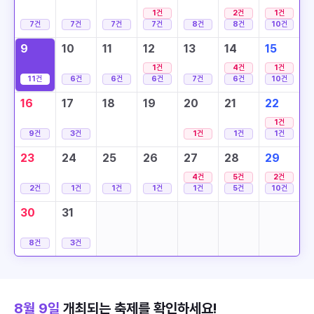
1
건
2
건
1
건
7
건
7
건
7
건
7
건
8
건
8
건
10
건
9
10
11
12
13
14
15
1
건
4
건
1
건
11
건
6
건
6
건
6
건
7
건
6
건
10
건
16
17
18
19
20
21
22
1
건
9
건
3
건
1
건
1
건
1
건
23
24
25
26
27
28
29
4
건
5
건
2
건
2
건
1
건
1
건
1
건
1
건
5
건
10
건
30
31
8
건
3
건
8월 9일
개최되는 축제를 확인하세요!