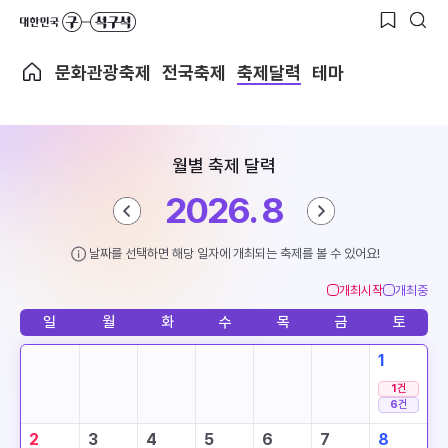
문화관광축제
전국축제
축제달력
테마
월별 축제 달력
2026. 8
날짜를 선택하면 해당 일자에 개최되는 축제를 볼 수 있어요!
개최시작
개최중
일
월
화
수
목
금
토
1
1
건
6
건
2
3
4
5
6
7
8