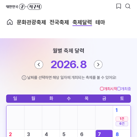
문화관광축제
전국축제
축제달력
테마
월별 축제 달력
2026. 8
날짜를 선택하면 해당 일자에 개최되는 축제를 볼 수 있어요!
개최시작
개최중
일
월
화
수
목
금
토
1
1
건
6
건
2
3
4
5
6
7
8