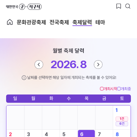
문화관광축제
전국축제
축제달력
테마
월별 축제 달력
2026. 8
날짜를 선택하면 해당 일자에 개최되는 축제를 볼 수 있어요!
개최시작
개최중
일
월
화
수
목
금
토
1
1
건
6
건
2
3
4
5
6
7
8