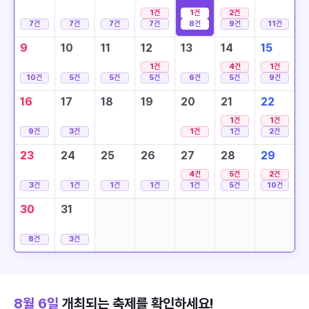
1
건
1
건
2
건
7
건
7
건
7
건
7
건
8
건
9
건
11
건
9
10
11
12
13
14
15
1
건
4
건
1
건
10
건
5
건
5
건
5
건
6
건
5
건
9
건
16
17
18
19
20
21
22
1
건
1
건
9
건
3
건
1
건
1
건
2
건
23
24
25
26
27
28
29
4
건
5
건
2
건
3
건
1
건
1
건
1
건
1
건
5
건
10
건
30
31
8
건
3
건
8월 6일
개최되는 축제를 확인하세요!