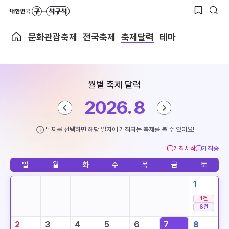
문화관광축제
전국축제
축제달력
테마
월별 축제 달력
2026. 8
날짜를 선택하면 해당 일자에 개최되는 축제를 볼 수 있어요!
개최시작
개최중
일
월
화
수
목
금
토
1
1
건
6
건
2
3
4
5
6
7
8