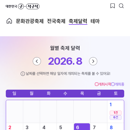
문화관광축제
전국축제
축제달력
테마
월별 축제 달력
2026. 8
날짜를 선택하면 해당 일자에 개최되는 축제를 볼 수 있어요!
개최시작
개최중
일
월
화
수
목
금
토
1
1
건
6
건
2
3
4
5
6
7
8