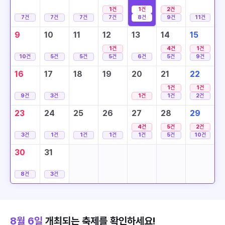
1
건
1
건
2
건
7
건
7
건
7
건
7
건
8
건
9
건
11
건
9
10
11
12
13
14
15
1
건
4
건
1
건
10
건
5
건
5
건
5
건
6
건
5
건
9
건
16
17
18
19
20
21
22
1
건
1
건
9
건
3
건
1
건
1
건
2
건
23
24
25
26
27
28
29
4
건
5
건
2
건
3
건
1
건
1
건
1
건
1
건
5
건
10
건
30
31
8
건
3
건
8월 6일
개최되는 축제를 확인하세요!