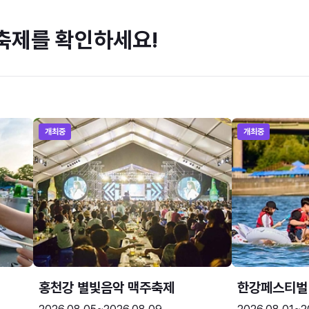
축제를 확인하세요!
개최중
개최중
홍천강 별빛음악 맥주축제
한강페스티벌