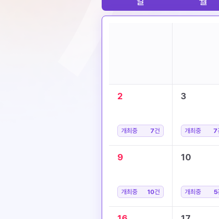
일
월
2
3
개최중
7
건
개최중
7
9
10
개최중
10
건
개최중
5
16
17