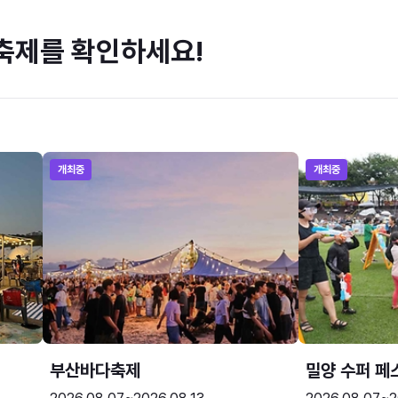
축제를 확인하세요!
개최중
개최중
부산바다축제
밀양 수퍼 페