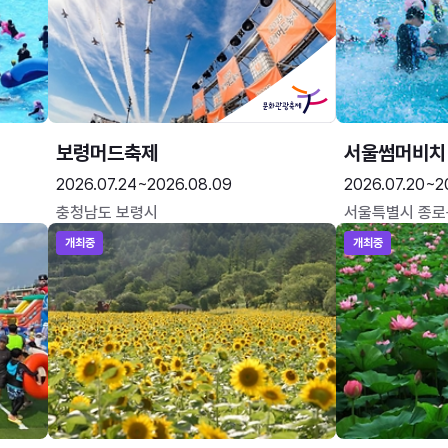
보령머드축제
서울썸머비치
2026.07.24~2026.08.09
2026.07.20~2
충청남도 보령시
서울특별시 종로
개최중
개최중