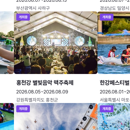
2026.08.07~2026.08.13
2026.08.07~2
부산광역시 사하구
경상남도 밀양시
개최중
개최중
홍천강 별빛음악 맥주축제
한강페스티벌
2026.08.05~2026.08.09
2026.08.01~2
강원특별자치도 홍천군
서울특별시 마포
개최중
개최중