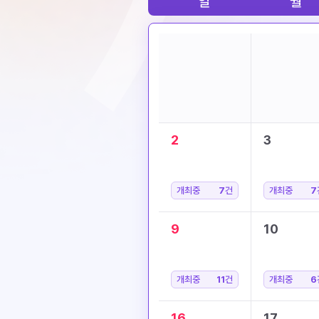
일
월
2
3
개최중
7
건
개최중
7
9
10
개최중
11
건
개최중
6
16
17