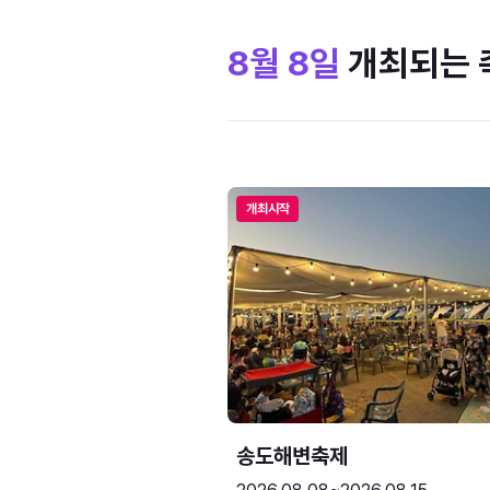
8월 8일
개최되는 
개최시작
송도해변축제