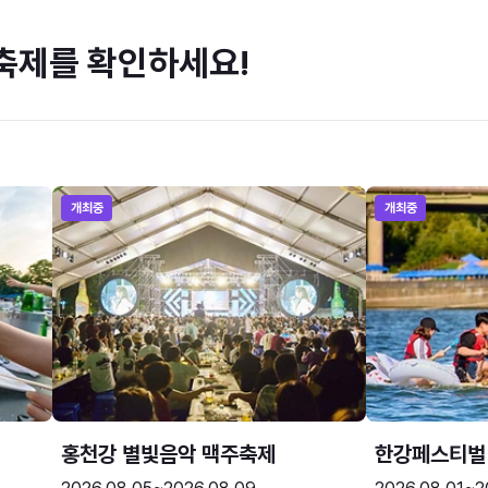
축제를 확인하세요!
개최중
개최중
홍천강 별빛음악 맥주축제
한강페스티벌