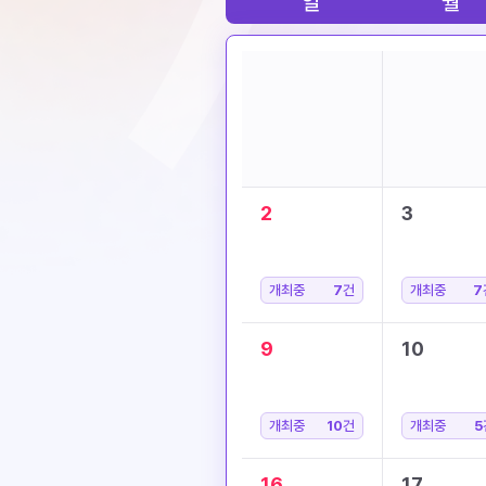
일
월
2
3
개최중
7
건
개최중
7
9
10
개최중
10
건
개최중
5
16
17