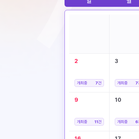
일
월
2
3
개최중
7
건
개최중
7
9
10
개최중
11
건
개최중
6
16
17