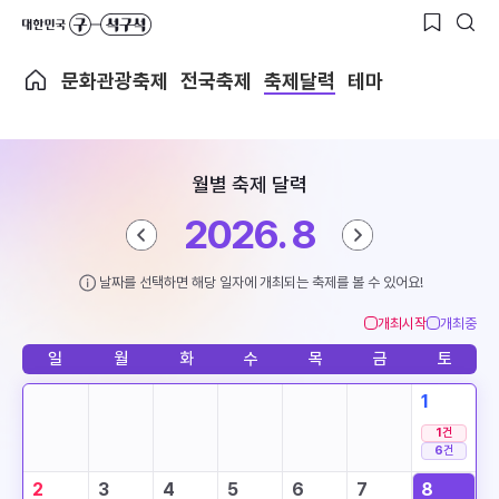
문화관광축제
전국축제
축제달력
테마
월별 축제 달력
2026. 8
날짜를 선택하면 해당 일자에 개최되는 축제를 볼 수 있어요!
개최시작
개최중
일
월
화
수
목
금
토
1
1
건
6
건
2
3
4
5
6
7
8