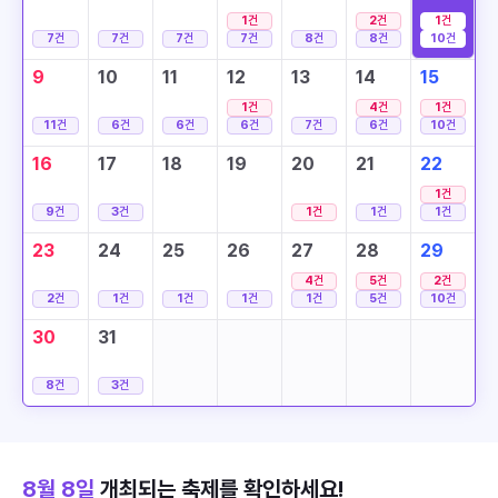
1
건
2
건
1
건
7
건
7
건
7
건
7
건
8
건
8
건
10
건
9
10
11
12
13
14
15
1
건
4
건
1
건
11
건
6
건
6
건
6
건
7
건
6
건
10
건
16
17
18
19
20
21
22
1
건
9
건
3
건
1
건
1
건
1
건
23
24
25
26
27
28
29
4
건
5
건
2
건
2
건
1
건
1
건
1
건
1
건
5
건
10
건
30
31
8
건
3
건
8월 8일
개최되는 축제를 확인하세요!