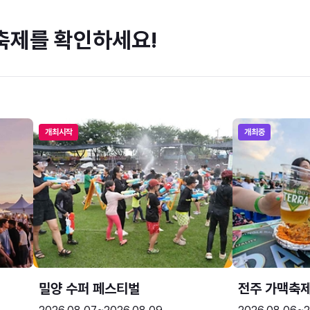
축제를 확인하세요!
개최시작
개최중
밀양 수퍼 페스티벌
전주 가맥축