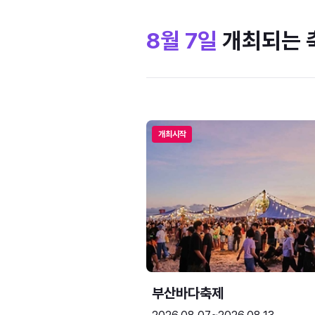
8월 7일
개최되는 
개최시작
부산바다축제