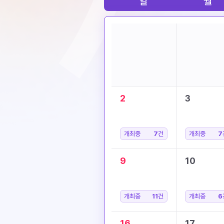
일
월
2
3
개최중
7
건
개최중
7
9
10
개최중
11
건
개최중
6
16
17