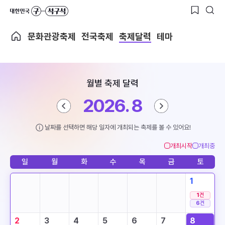
문화관광축제
전국축제
축제달력
테마
월별 축제 달력
2026. 8
날짜를 선택하면 해당 일자에 개최되는 축제를 볼 수 있어요!
개최시작
개최중
일
월
화
수
목
금
토
1
1
건
6
건
2
3
4
5
6
7
8