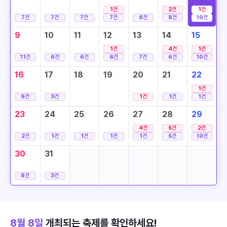
1
건
2
건
1
건
7
건
7
건
7
건
7
건
8
건
8
건
10
건
9
10
11
12
13
14
15
1
건
4
건
1
건
11
건
6
건
6
건
6
건
7
건
6
건
10
건
16
17
18
19
20
21
22
1
건
9
건
3
건
1
건
1
건
1
건
23
24
25
26
27
28
29
4
건
5
건
2
건
2
건
1
건
1
건
1
건
1
건
5
건
10
건
30
31
8
건
3
건
8월 8일
개최되는 축제를 확인하세요!