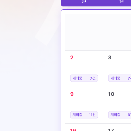
일
월
2
3
개최중
7
건
개최중
7
9
10
개최중
11
건
개최중
6
16
17