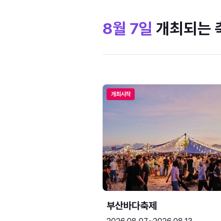
8월 7일
개최되는 
개최시작
부산바다축제