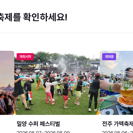
축제를 확인하세요!
개최시작
개최중
밀양 수퍼 페스티벌
전주 가맥축