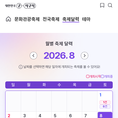
문화관광축제
전국축제
축제달력
테마
월별 축제 달력
2026. 8
날짜를 선택하면 해당 일자에 개최되는 축제를 볼 수 있어요!
개최시작
개최중
일
월
화
수
목
금
토
1
1
건
6
건
2
3
4
5
6
7
8