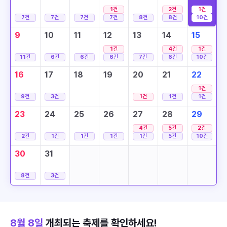
1
건
2
건
1
건
7
건
7
건
7
건
7
건
8
건
8
건
10
건
9
10
11
12
13
14
15
1
건
4
건
1
건
11
건
6
건
6
건
6
건
7
건
6
건
10
건
16
17
18
19
20
21
22
1
건
9
건
3
건
1
건
1
건
1
건
23
24
25
26
27
28
29
4
건
5
건
2
건
2
건
1
건
1
건
1
건
1
건
5
건
10
건
30
31
8
건
3
건
8월 8일
개최되는 축제를 확인하세요!