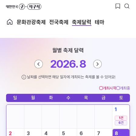
문화관광축제
전국축제
축제달력
테마
월별 축제 달력
2026. 8
날짜를 선택하면 해당 일자에 개최되는 축제를 볼 수 있어요!
개최시작
개최중
일
월
화
수
목
금
토
1
1
건
6
건
2
3
4
5
6
7
8