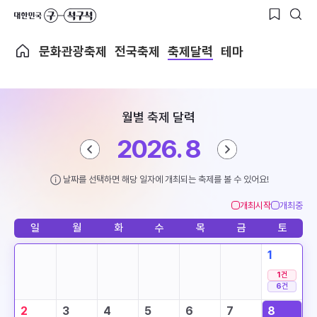
문화관광축제
전국축제
축제달력
테마
월별 축제 달력
2026. 8
날짜를 선택하면 해당 일자에 개최되는 축제를 볼 수 있어요!
개최시작
개최중
일
월
화
수
목
금
토
1
1
건
6
건
2
3
4
5
6
7
8